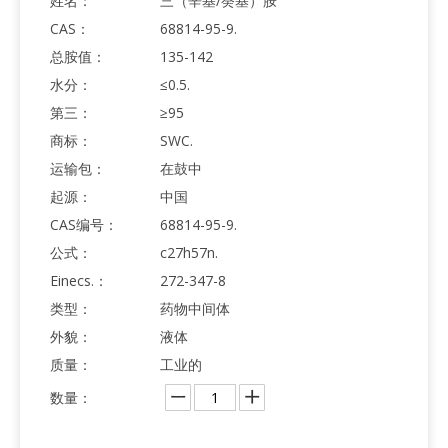
姓名：
三（辛基/癸基）胺
CAS：
68814-95-9.
总胺值：
135-142
水分：
≤0.5.
第三：
≥95
商标：
SWC.
运输包：
在鼓中
起源：
中国
CAS编号：
68814-95-9.
公式：
c27h57n.
Einecs.：
272-347-8
类型：
药物中间体
外貌：
液体
质量：
工业的
数量：