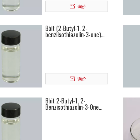
询价
Bbit (2-Butyl-1, 2-
benziisothiazolin-3-one)
4299-07-4
询价
Bbit 2-Butyl-1, 2-
Benzisothiazolin-3-One
4299-07-4