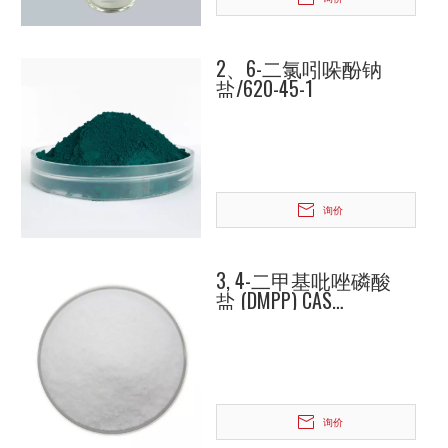
2、6-二氯吲哚酚钠
盐/620-45-1
询价
3, 4-二甲基吡唑磷酸
盐 (DMPP) CAS
202842-98-6
询价