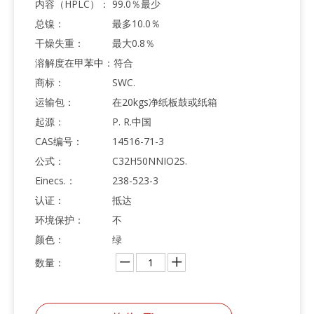
内容（HPLC）：
99.0％最少
总镍：
最多10.0％
干燥失重：
最大0.8％
溶解度在甲苯中：
符合
商标：
SWC.
运输包：
在20kgs净纸板鼓或纸箱
起源：
P. R.中国
CAS编号：
14516-71-3
公式：
C32H50NNIO2S.
Einecs.：
238-523-3
认证：
抵达
环境保护：
不
颜色：
绿
数量：