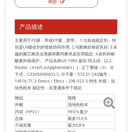
询价
产品描述
主要用于PE膜，带或PP膜，胶带。 1.与其他稳定剂，特
别是UV吸收剂的绩效协同作用; 2.与聚烯烃相容良好; 3.卓
越的聚乙烯农业薄膜和聚丙烯草皮应用稳定; 4.农药和耐
酸紫外线保护。 产品名称UV 1084 鉴别 同义词：[2,2-
thiobis（4-tert-octylphenolato）] - 正丁胺镍（II） 分
子式：C32H50NNIO2 S. 分子量：572.51 CAS编号：
14516-71-3 Einecs / Elincs：238-523-3 特性 外观：浅
绿色粉末 稳定性：在普通条件下稳定
物品
规格
外貌
浅绿色粉末
内容（HPLC）
99.0％最少
总镍
最多10.0％
干燥失重
最大0.8％