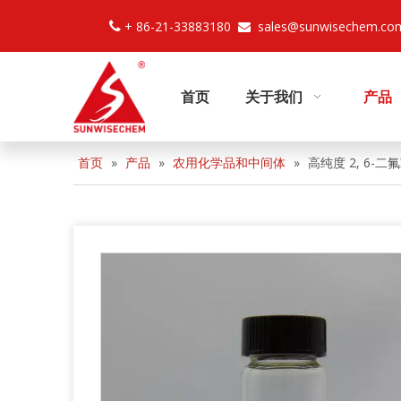
+ 86-21-33883180
sales@sunwisechem.co


首页
关于我们
产品
首页
»
产品
»
农用化学品和中间体
»
高纯度 2, 6-二氟苯