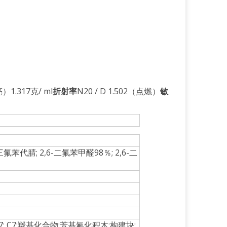
）1.317克/ ml
折射率
N20 / D 1.502（点燃）
敏
5-三氟苯代腈; 2,6-二氟苯甲醛98％; 2,6-二
; C7;羰基化合物;芳基氟化积木;构建块;