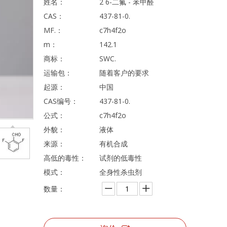
姓名：
2 6-二氟 - 苯甲醛
CAS：
437-81-0.
MF.：
c7h4f2o
m：
142.1
商标：
SWC.
运输包：
随着客户的要求
起源：
中国
CAS编号：
437-81-0.
公式：
c7h4f2o
外貌：
液体
来源：
有机合成
高低的毒性：
试剂的低毒性
模式：
全身性杀虫剂
数量：