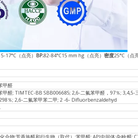
15-17°C（点亮）
BP.
82-84°C15 mm hg（点亮）
密度
25°C（点亮
氟苯甲醛
苯甲醛; TIMTEC-BB SBB006685; 2,6-二氟苯甲醛，97％; 3,4,
％; 2,6-二氟苯甲苯二甲; 2 -6- Difluorbenzaldehyd
.
化合物;芳香族醛和衍生物（取代）;苯甲醛; API中间体;杂种;醛; C7