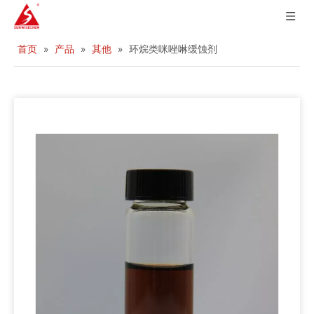
首页
»
产品
»
其他
»
环烷类咪唑啉缓蚀剂