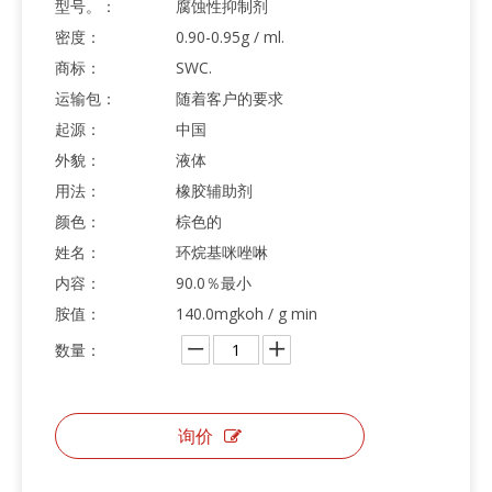
型号。：
腐蚀性抑制剂
密度：
0.90-0.95g / ml.
商标：
SWC.
运输包：
随着客户的要求
起源：
中国
外貌：
液体
用法：
橡胶辅助剂
颜色：
棕色的
姓名：
环烷基咪唑啉
内容：
90.0％最小
胺值：
140.0mgkoh / g min
数量：
询价