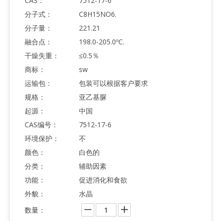
CAS：
7512-17-6
分子式：
C8H15NO6.
分子量：
221.21
融合点：
198.0-205.0ºC.
干燥失重：
≤0.5％
商标：
sw
运输包：
包装可以根据客户要求
规格：
亚乙基脲
起源：
中国
CAS编号：
7512-17-6
环境保护：
不
颜色：
白色的
分类：
辅助因素
功能：
促进消化和食欲
外貌：
水晶
数量：