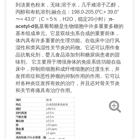
到淡黄色粉末，无味;溶于水，几乎难溶于乙醇，
ºC;
丙醇和有机溶剂;融合点：198.0-205.0
+ 39.0°
;
〜+ 43.0°（C = 5％，H2O，稳定20小时）
n-
acetyl-d
氨基葡萄糖是生物细胞中许多重要多糖的
基本组成单元。它是双歧虫系合成的重要前体，
体内具有许多重要的生理功能。在临床中治疗风
湿性和类风湿性关节炎的药物。它还可以用作食
品抗氧化剂，婴儿食品添加剂和糖尿病患者的甜
味剂。 它主要用于增强身体的免疫系统功能在临
床中，抑制癌细胞和成纤维细胞的过度生长，并
发挥癌症和恶性肿瘤的抑制作用的作用。它可以
对各种炎症发挥有效的治疗，并且还对骨关节炎
和关节疼痛具有治疗作用。
项目
标准
特点
白色到淡黄色粉末
≥
测定
99.0％
≤
炽灼残渣
0.5％
≤
干燥失重
0.5％
≤
氯化物
0.2％
≤
铁
10 ppm.
≤
重金属
10 ppm.
≤
砷盐
1 ppm.
(
具体轮换
5％水溶液，稳