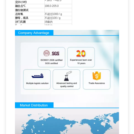
° -
°
+ 39.0
+43.0
)
定20小时
ºC.
-
融合点
198.0
205.0
微生物测试
总有氧
不超过1000 / g
酵母，模具
不超过100 / g
沙门氏菌
消极的
E.coli.
消极的