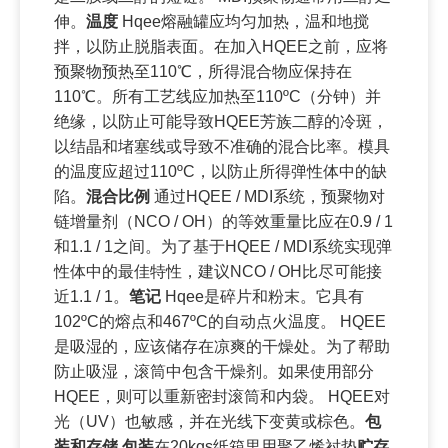
伸。
温度
Hqee熔融罐应均匀加热，温和地搅
拌，以防止脱脂表面。在加入HQEE之前，应将
预聚物预热至110℃，所得混合物应保持在
110℃。所有工艺线应加热至110ºC（分钟）并
绝缘，以防止可能导致HQEE芳族二醇的冷斑，
以结晶和堵塞线或导致不准确的混合比率。模具
的温度应超过110ºC，以防止所得弹性体中的缺
陷。
混合比例
通过HQEE / MDI系统，预聚物对
链增量剂（NCO / OH）的等效重量比应在0.9 / 1
和1.1 / 1之间。为了基于HQEE / MDI系统实现弹
性体中的最佳特性，建议NCO / OH比尽可能接
近1.1 / 1。
笔记
Hqee是碎片和粉末。它具有
102ºC的熔点和467ºC的自动点火温度。 HQEE
是吸湿的，应该储存在凉爽的干燥处。为了帮助
防止吸湿，滚筒中包含干燥剂。如果使用部分
HQEE，则可以重新密封滚筒和内袋。 HQEE对
光（UV）也敏感，并在光线下变黄或棕色。
包
装和存储
包装
在20kgs纸箱里用聚乙烯衬垫
贮存