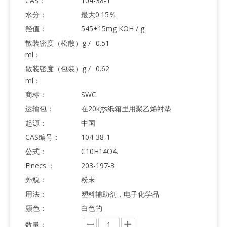
CAS：
104-38-1
水分：
最大0.15％
羟值：
545±15mg KOH / g
散装密度（松散）g /
0.51
ml：
散装密度（包装）g /
0.62
ml：
商标：
SWC.
运输包：
在20kgs纸箱里用聚乙烯衬垫
起源：
中国
CAS编号：
104-38-1
公式：
C10H14O4.
Einecs.：
203-197-3
外貌：
粉末
用法：
塑料辅助剂，电子化学品
颜色：
白色的
数量：