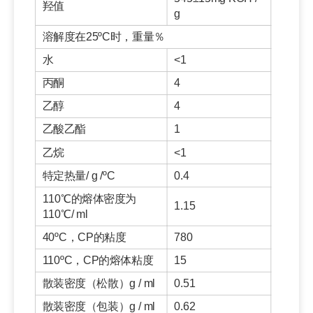
羟值
g
溶解度在25ºC时，重量％
水
<1
丙酮
4
乙醇
4
乙酸乙酯
1
乙烷
<1
特定热量/ g /ºC
0.4
110℃的熔体密度为
1.15
110℃/ ml
40ºC，CP的粘度
780
110ºC，CP的熔体粘度
15
散装密度（松散）g / ml
0.51
散装密度（包装）g / ml
0.62