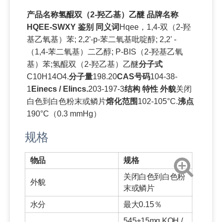
产品名称氢醌双（2-羟乙基）乙醚 品牌名称
HQEE-SWXY 鉴别 同义词
Hqee，1,4-双（2-羟
基乙氧基）苯; 2,2'-p-苯二氧基吡啶醇; 2,2' -
（1,4-苯二氧基）二乙醇; P-BIS（2-羟基乙氧
基）苯;氢醌双（2-羟乙基）乙醚
分子式
C10H14O4.
分子量
198.20
CAS号码
104-38-
1
Einecs / Elincs.
203-197-3
结构 特性 外貌
关闭
白色到白色粉末或鳞片
熔化范围
102-105°C.
沸点
190°C（0.3 mmHg）
规格
物品
规格
关闭白色到白色粉
外貌
末或鳞片
水分
最大0.15％
545±15mg KOH /