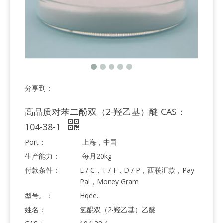
分享到：
高品质对苯二酚双（2-羟乙基）醚 CAS：
104-38-1
Port：
上海，中国
生产能力：
每月20kg
付款条件：
L / C，T / T，D / P，西联汇款，Pay
Pal，Money Gram
型号。：
Hqee.
姓名：
氢醌双（2-羟乙基）乙醚