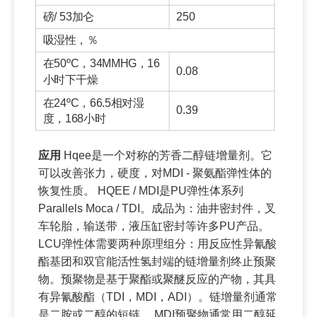
磅/ 53加仑
250
吸湿性，％
在50ºC，34MMHG，16
0.08
小时下干燥
在24ºC，66.5相对湿
0.39
度，168小时
应用
Hqee是一个对称的芳香二醇链增量剂。它
可以改善张力，硬度，对MDI - 聚氨酯弹性体的
恢复性质。 HQEE / MDI是PU弹性体系列
Parallels Moca / TDI。成品为：油井密封件，叉
车轮胎，输送带，液压缸密封等许多PU产品。
LCU弹性体需要两种原理组分：用反应性异氰酸
酯基团和双官能活性氢封端的链增量剂终止预聚
物。预聚物是基于聚酯或聚醚反应的产物，其具
有异氰酸酯（TDI，MDI，ADI）。链增量剂通常
是二胺或二醇的短链。 MDI预聚物通常用二醇延