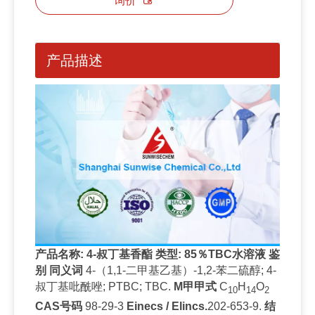
询价
产品描述
产品名称
:
4-叔丁基香酯
类型
:
85％TBC水溶液
鉴
别
同义词
4-（1,1-二甲基乙基）-1,2-苯二硫醇; 4-
叔丁基吡酰唑; PTBC; TBC.
M
甲甲式
C
H
O
10
14
2
CAS号码
98-29-3
Einecs / Elincs.
202-653-9.
结