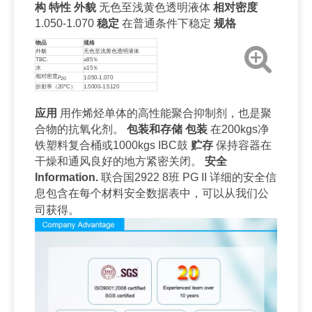
构
特性
外貌
无色至浅黄色透明液体
相对密度
1.050-1.070
稳定
在普通条件下稳定
规格
物品
规格
外貌
无色至浅黄色透明液体
TBC.
≥85％
水
≤15％
相对密度ρ
1.050-1.070
20
折射率（20ºC）
1.5000-1.5120
应用
用作烯烃单体的高性能聚合抑制剂，也是聚
合物的抗氧化剂。
包装和存储
包装
在200kgs净
铁塑料复合桶或
1000kgs IBC鼓
贮存
保持容器在
干燥和通风良好的地方紧密关闭。
安全
I
nformation.
联合国2922
8班
PG II
详细的安全信
息包含在每个材料安全数据表中，可以从我们公
司获得。