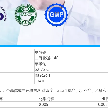
草酸钠
二硫化碳-14C
草酸钠
62-76-0.
na2c2o4
134.0
：无色晶体或白色粉末;相对密度：32.34;易溶于水;不溶于乙醇
粹
化学纯粹
工业
0.005
0.002