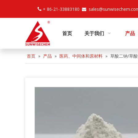
+ 86-21-33883180
sales@sunwisechem.co


首页
关于我们
产品
首页
»
产品
»
医药、中间体和原材料
»
草酸二钠/草酸钠 C