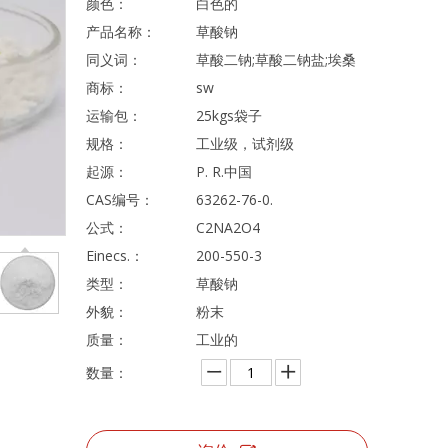
颜色：
白色的
产品名称：
草酸钠
同义词：
草酸二钠;草酸二钠盐;埃桑
商标：
sw
运输包：
25kgs袋子
规格：
工业级，试剂级
起源：
P. R.中国
CAS编号：
63262-76-0.
公式：
C2NA2O4
Einecs.：
200-550-3
类型：
草酸钠
外貌：
粉末
质量：
工业的
数量：